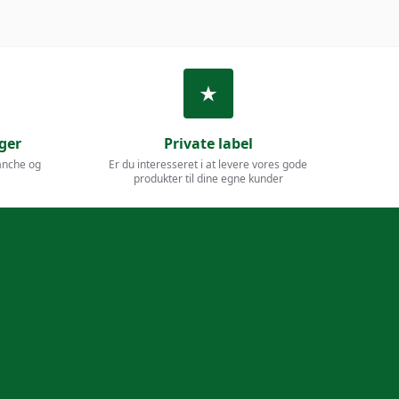
ger
Private label
anche og
Er du interesseret i at levere vores gode
produkter til dine egne kunder