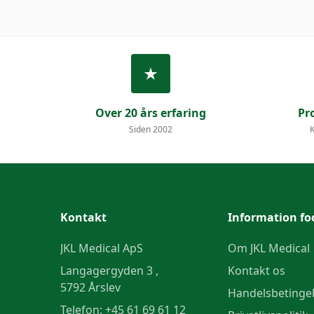
Over 20 års erfaring
Pr
Siden 2002
K
Kontakt
Information fo
JKL Medical ApS
Om JKL Medical
Langagergyden 3 ,
Kontakt os
5792 Årslev
Handelsbetinge
Telefon:
+45 61 69 61 12