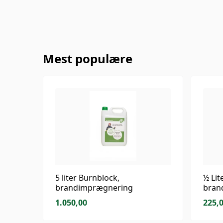
Mest populære
5 liter Burnblock,
½ Lit
brandimprægnering
bran
1.050,00
225,