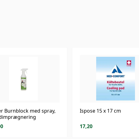
er Burnblock med spray,
Ispose 15 x 17 cm
dimprægnering
00
17,20