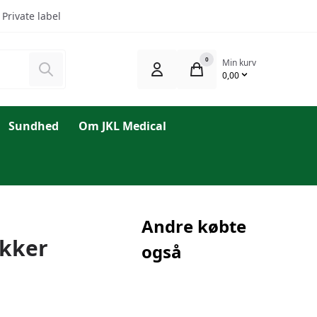
Private label
0
Min kurv
Søg
0,00
Sundhed
Om JKL Medical
Andre købte
ukker
også