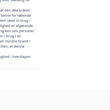
 at den ikke kræver
er behov for løbende
den ideel til brug i
nlighed er afgørende.
ing kan selv personer
n i brug i en
 en mindre brand i
illen, er denne
tryghed i hverdagen