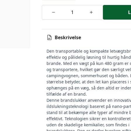
L
Beskrivelse
Den transportable og kompakte letvægtsbr
effektiv og pålidelig løsning til hurtig hån
brande. Med en vægt på kun 480 gram er 
og transportere, hvilket gør den særligt vel
campingvognen, sommerhuset og båden. 
størrelse betyder, at den let kan placeres i 
ophænges på en væg, så den altid er inden
tilfælde af en brand.
Denne brandslukker anvender en innovati
ildslukningsteknologi baseret på nano-part
stand til at bekæmpe alle typer af mindre 
effektivt. Teknologien sikrer en kontrollere
uden de skadelige kemikalier, som findes i
brandslukkere. Den er derfor hverken giftig