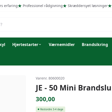
rs erfaring
Professionel rådgivning
Skræddersyet løsninger
kyl
Hjertestarter
Værnemidler
Brandsikring
Varenr. 80600020
JE - 50 Mini Brandsl
300,00
Restordre
3-4 dage