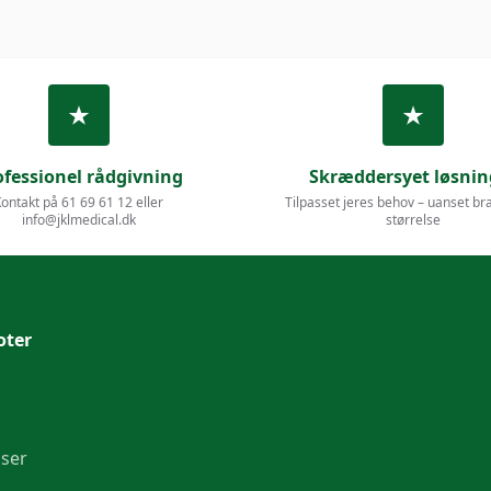
ofessionel rådgivning
Skræddersyet løsnin
ontakt på 61 69 61 12 eller
Tilpasset jeres behov – uanset br
info@jklmedical.dk
størrelse
oter
lser