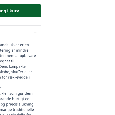
æg i kurv
andslukker er en
dtering af mindre
den nem at opbevare
egnet til
Dens kompakte
skabe, skuffer eller
 for rækkevidde i
v
ikler, som gør den i
brande hurtigt og
t og præcis slukning
 mange traditionelle
 eller skadelig for