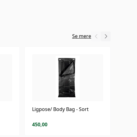
Se mere
Ligpose/ Body Bag - Sort
Classi
cm 10
450,00
35,00