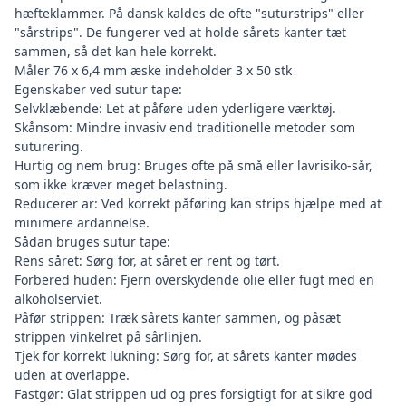
hæfteklammer. På dansk kaldes de ofte "suturstrips" eller
"sårstrips". De fungerer ved at holde sårets kanter tæt
sammen, så det kan hele korrekt.
Måler 76 x 6,4 mm æske indeholder 3 x 50 stk
Egenskaber ved sutur tape:
Selvklæbende: Let at påføre uden yderligere værktøj.
Skånsom: Mindre invasiv end traditionelle metoder som
suturering.
Hurtig og nem brug: Bruges ofte på små eller lavrisiko-sår,
som ikke kræver meget belastning.
Reducerer ar: Ved korrekt påføring kan strips hjælpe med at
minimere ardannelse.
Sådan bruges sutur tape:
Rens såret: Sørg for, at såret er rent og tørt.
Forbered huden: Fjern overskydende olie eller fugt med en
alkoholserviet.
Påfør strippen: Træk sårets kanter sammen, og påsæt
strippen vinkelret på sårlinjen.
Tjek for korrekt lukning: Sørg for, at sårets kanter mødes
uden at overlappe.
Fastgør: Glat strippen ud og pres forsigtigt for at sikre god