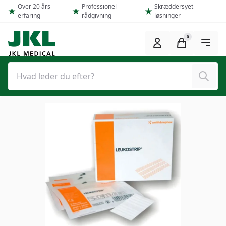
Spring til hovedindhold (Tryk Enter)
Over 20 års
Professionel
Skræddersyet
erfaring
rådgivning
løsninger
0
Søg