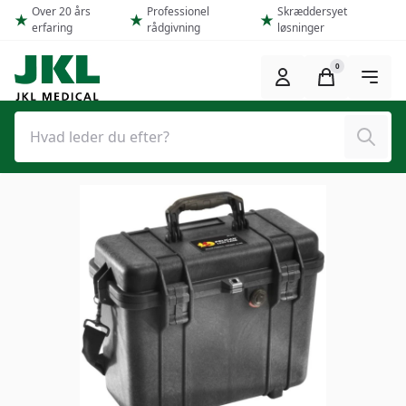
Spring til hovedindhold (Tryk Enter)
Over 20 års
Professionel
Skræddersyet
erfaring
rådgivning
løsninger
0
Søg