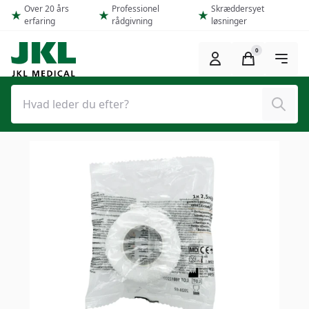
Spring til hovedindhold (Tryk Enter)
Over 20 års
Professionel
Skræddersyet
erfaring
rådgivning
løsninger
0
Søg