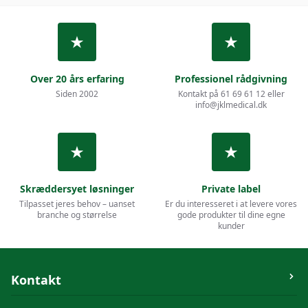
Over 20 års erfaring
Professionel rådgivning
Siden 2002
Kontakt på 61 69 61 12 eller
info@jklmedical.dk
Skræddersyet løsninger
Private label
Tilpasset jeres behov – uanset
Er du interesseret i at levere vores
branche og størrelse
gode produkter til dine egne
kunder
Kontakt